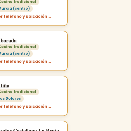
Cocina tradicional
Murcia (centro)
r teléfono y ubicación →
lborada
Cocina tradicional
Murcia (centro)
r teléfono y ubicación →
tiña
Cocina tradicional
Los Dolores
r teléfono y ubicación →
sador Castellano La Bruja