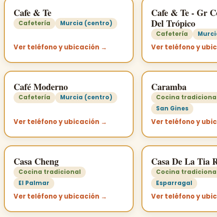
Cafe & Te
Cafe & Te - Gr 
Del Trópico
Cafetería
Murcia (centro)
Cafetería
Murci
Ver teléfono y ubicación →
Ver teléfono y ubi
Café Moderno
Caramba
Cafetería
Murcia (centro)
Cocina tradiciona
San Gines
Ver teléfono y ubicación →
Ver teléfono y ubi
Casa Cheng
Casa De La Tia 
Cocina tradicional
Cocina tradiciona
El Palmar
Esparragal
Ver teléfono y ubicación →
Ver teléfono y ubi