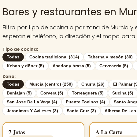
Bares y restaurantes en Mur
Filtra por tipo de cocina o por zona de Murcia y 
esperan el teléfono, la dirección y el mapa para
Tipo de cocina:
Todas
Cocina tradicional (314)
Taberna y mesón (30)
Kebab y döner (5)
Asador y brasa (5)
Cervecería (5)
Zona:
Todas
Murcia (centro) (250)
Churra (26)
El Palmar (
Beniajan (5)
Corvera (5)
Torreaguera (5)
Sucina (5)
San Jose De La Vega (4)
Puente Tocinos (4)
Santo Ange
Jeronimos Y Avileses (3)
Santa Cruz (3)
Alberca De Las 
7 Jotas
A La Carta