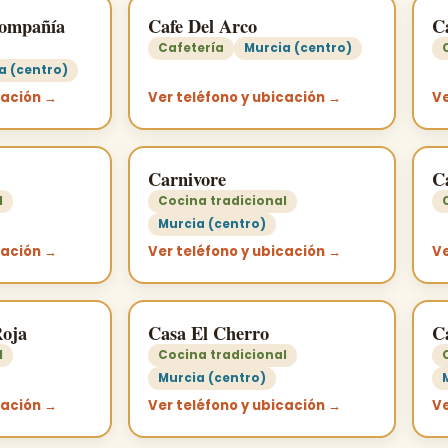
Compañía
Cafe Del Arco
C
Cafetería
Murcia (centro)
a (centro)
cación →
Ver teléfono y ubicación →
Ve
Carnivore
C
l
Cocina tradicional
Murcia (centro)
cación →
Ver teléfono y ubicación →
Ve
Roja
Casa El Cherro
C
l
Cocina tradicional
Murcia (centro)
cación →
Ver teléfono y ubicación →
Ve