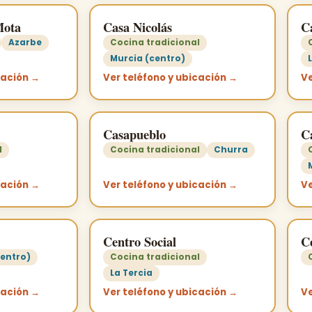
Mota
Casa Nicolás
C
Azarbe
Cocina tradicional
Murcia (centro)
cación →
Ver teléfono y ubicación →
Ve
Casapueblo
C
l
Cocina tradicional
Churra
cación →
Ver teléfono y ubicación →
Ve
Centro Social
C
centro)
Cocina tradicional
La Tercia
cación →
Ver teléfono y ubicación →
Ve