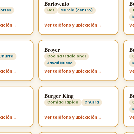
Barlovento
B
orres
Bar
Murcia (centro)
cación →
Ver teléfono y ubicación →
Ve
Broyer
B
Churra
Cocina tradicional
Javali Nuevo
cación →
Ver teléfono y ubicación →
Ve
Burger King
B
Comida rápida
Churra
cación →
Ver teléfono y ubicación →
Ve