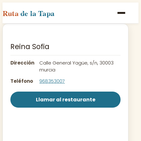
Ruta
de la Tapa
Inicio
Poblaciones
Reina Sofia
Rutas
Dirección
Calle General Yagüe, s/n, 30003
Recetas
murcia
Teléfono
968353007
Contacto
Llamar al restaurante