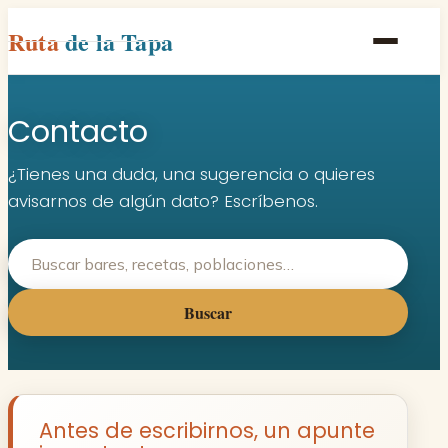
Ruta
de la Tapa
Inicio
Contacto
Poblaciones
Rutas
¿Tienes una duda, una sugerencia o quieres
avisarnos de algún dato? Escríbenos.
Recetas
Contacto
Buscar
Antes de escribirnos, un apunte