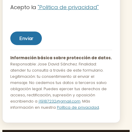
Acepto la
"Politica de privacidad"
Por
favor,
deja
este
campo
vacío.
Información básica sobre protección de datos.
Responsable: Jose David Sánchez. Finalidad:
atender tu consulta a través de este formulario.
Legitimación: tu consentimiento al enviar el
mensaje. No cedemos tus datos a terceros salvo
obligación legal. Puedes ejercer tus derechos de
acceso, rectificación, supresión y oposición
escribiendo a
j19187232@gmail.com
. Más
información en nuestra
Política de privacidad
.