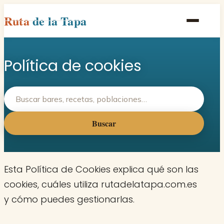
Ruta
de la Tapa
Inicio
Política de cookies
Poblaciones
Rutas
Recetas
Buscar
Contacto
Esta Política de Cookies explica qué son las
cookies, cuáles utiliza rutadelatapa.com.es
y cómo puedes gestionarlas.