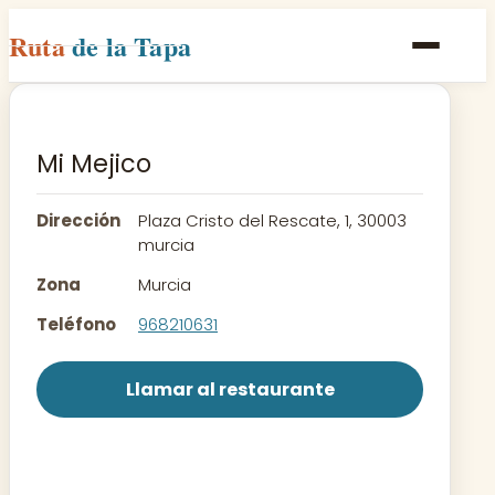
Ruta
de la Tapa
Inicio
Poblaciones
Mi Mejico
Rutas
Dirección
Plaza Cristo del Rescate, 1, 30003
Recetas
murcia
Zona
Murcia
Contacto
Teléfono
968210631
Llamar al restaurante