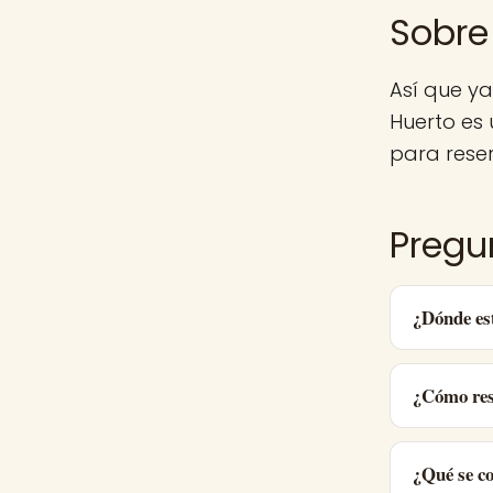
Sobre
Así que y
Huerto es
para reser
Pregu
¿Dónde es
¿Cómo res
¿Qué se c