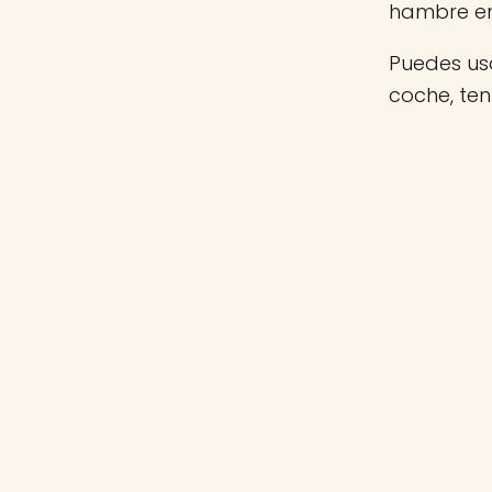
hambre e
Puedes usa
coche, te