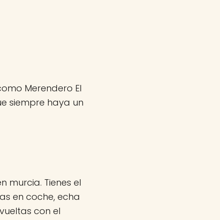
s como Merendero El
ue siempre haya un
 murcia. Tienes el
vas en coche, echa
ueltas con el