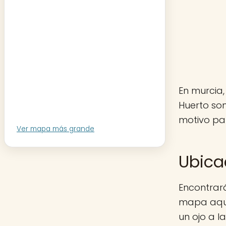
En murcia,
Huerto so
motivo par
Ver mapa más grande
Ubica
Encontrará
mapa aquí 
un ojo a 