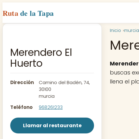
Ruta
de la Tapa
Inicio
murcia
Mere
Merendero El
Huerto
Merendero
buscas exc
llena el p
Dirección
Camino del Badén, 74,
30100
murcia
Teléfono
968261233
Llamar al restaurante