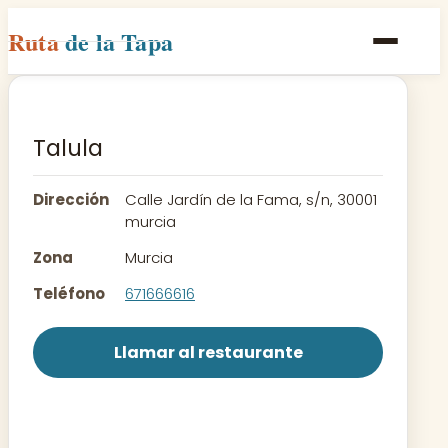
Ruta
de la Tapa
Inicio
Poblaciones
Talula
Rutas
Dirección
Calle Jardín de la Fama, s/n, 30001
Recetas
murcia
Zona
Murcia
Contacto
Teléfono
671666616
Llamar al restaurante