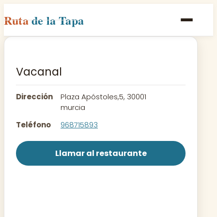
Ruta
de la Tapa
Inicio
Poblaciones
Vacanal
Rutas
Dirección
Plaza Apóstoles,5, 30001
Recetas
murcia
Teléfono
968715893
Contacto
Llamar al restaurante