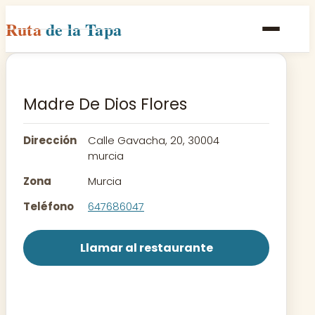
Ruta
de la Tapa
Inicio
Poblaciones
Madre De Dios Flores
Rutas
Dirección
Calle Gavacha, 20, 30004
Recetas
murcia
Zona
Murcia
Contacto
Teléfono
647686047
Llamar al restaurante