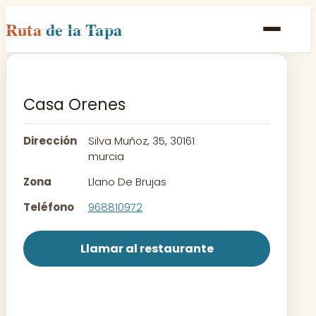
Ruta
de la Tapa
Inicio
Poblaciones
Casa Orenes
Rutas
Dirección
Silva Muñoz, 35, 30161
Recetas
murcia
Zona
Llano De Brujas
Contacto
Teléfono
968810972
Llamar al restaurante