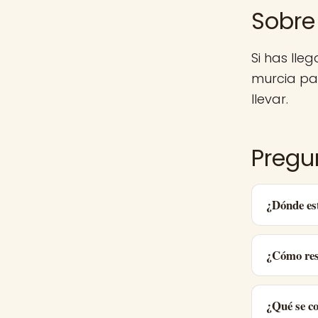
Sobre
Si has ll
murcia pa
llevar.
Pregu
¿Dónde es
¿Cómo res
¿Qué se c