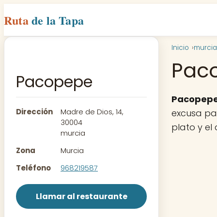
Ruta
de la Tapa
Inicio
murcia
Pac
Pacopepe
Pacopep
Dirección
Madre de Dios, 14,
excusa par
30004
plato y el
murcia
Zona
Murcia
Teléfono
968219587
Llamar al restaurante