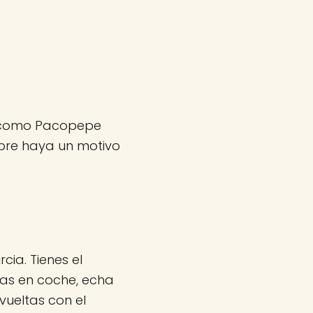
os como Pacopepe
pre haya un motivo
ia. Tienes el
vas en coche, echa
ueltas con el