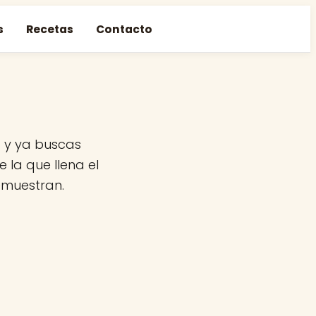
s
Recetas
Contacto
z y ya buscas
 la que llena el
emuestran.