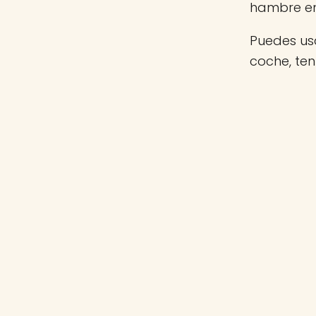
hambre e
Puedes usa
coche, te