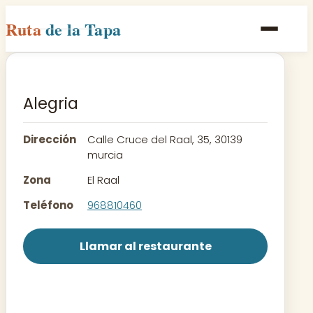
Ruta
de la Tapa
Inicio
Poblaciones
Alegria
Rutas
Dirección
Calle Cruce del Raal, 35, 30139
Recetas
murcia
Zona
El Raal
Contacto
Teléfono
968810460
Llamar al restaurante