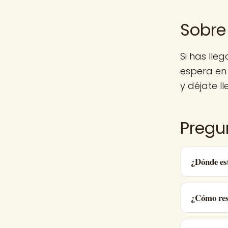
Sobre
Si has ll
espera en
y déjate ll
Pregu
¿Dónde es
¿Cómo res