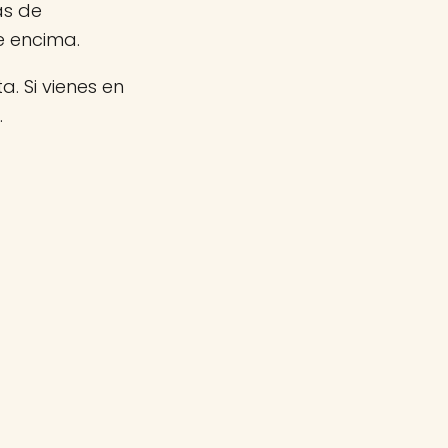
as de
e encima.
a. Si vienes en
.