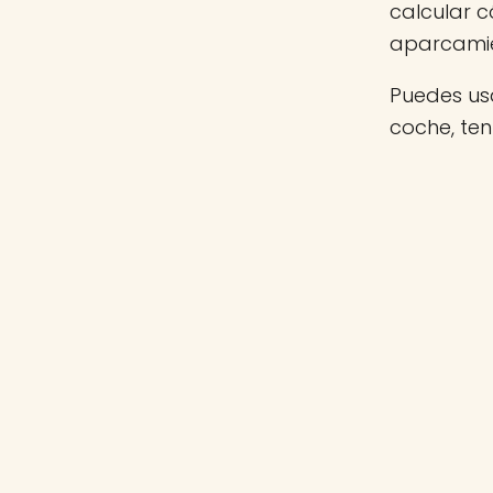
calcular c
aparcamie
Puedes usa
coche, te