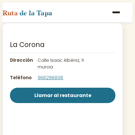
Ruta
de la Tapa
Inicio
Poblaciones
La Corona
Rutas
Dirección
Calle Isaac Albéniz, 11
Recetas
murcia
Teléfono
968298808
Contacto
Llamar al restaurante