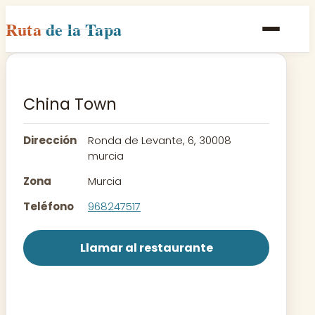
Ruta
de la Tapa
Inicio
Poblaciones
China Town
Rutas
Dirección
Ronda de Levante, 6, 30008
Recetas
murcia
Zona
Murcia
Contacto
Teléfono
968247517
Llamar al restaurante