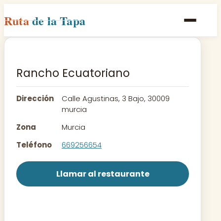
Ruta
de la Tapa
Inicio
Poblaciones
Rancho Ecuatoriano
Rutas
Dirección
Calle Agustinas, 3 Bajo, 30009
Recetas
murcia
Zona
Murcia
Contacto
Teléfono
669256654
Llamar al restaurante