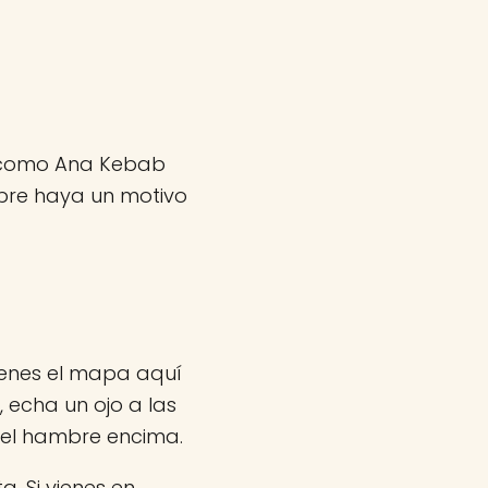
os como Ana Kebab
pre haya un motivo
ienes el mapa aquí
, echa un ojo a las
 el hambre encima.
a. Si vienes en