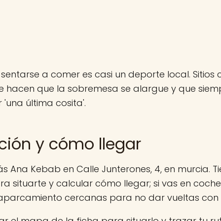
 sentarse a comer es casi un deporte local. Siti
ue hacen que la sobremesa se alargue y que siem
 'una última cosita'.
ción y cómo llegar
s Ana Kebab en Calle Junterones, 4, en murcia. T
ra situarte y calcular cómo llegar; si vas en coche
aparcamiento cercanas para no dar vueltas con
r el mapa de la ficha para situarlo y trazar tu rut