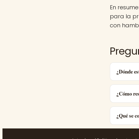
En resume
para la p
con hambr
Pregu
¿Dónde es
¿Cómo res
¿Qué se c