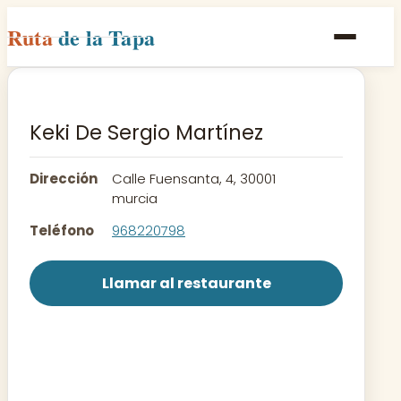
Ruta
de la Tapa
Inicio
Poblaciones
Keki De Sergio Martínez
Rutas
Dirección
Calle Fuensanta, 4, 30001
Recetas
murcia
Teléfono
968220798
Contacto
Llamar al restaurante