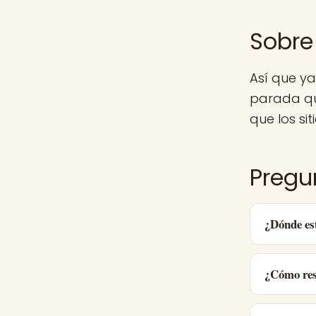
Sobre
Así que y
parada qu
que los sit
Pregu
¿Dónde es
¿Cómo res