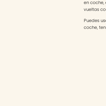
en coche,
vueltas c
Puedes usa
coche, te