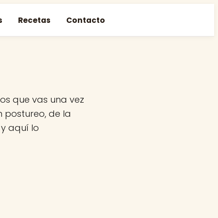
s
Recetas
Contacto
los que vas una vez
n postureo, de la
 y aquí lo