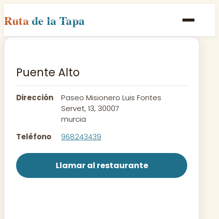
Ruta
de la Tapa
Inicio
Poblaciones
Puente Alto
Rutas
Dirección
Paseo Misionero Luis Fontes
Recetas
Servet, 13, 30007
murcia
Contacto
Teléfono
968243439
Llamar al restaurante