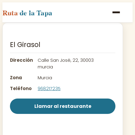
Ruta
de la Tapa
Inicio
Poblaciones
El Girasol
Rutas
Dirección
Calle San José, 22, 30003
Recetas
murcia
Zona
Murcia
Contacto
Teléfono
968217235
Llamar al restaurante