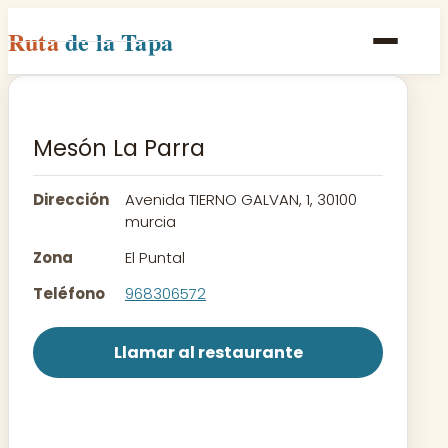
Ruta
de la Tapa
Inicio
Poblaciones
Mesón La Parra
Rutas
Dirección
Avenida TIERNO GALVAN, 1, 30100
Recetas
murcia
Zona
El Puntal
Contacto
Teléfono
968306572
Llamar al restaurante