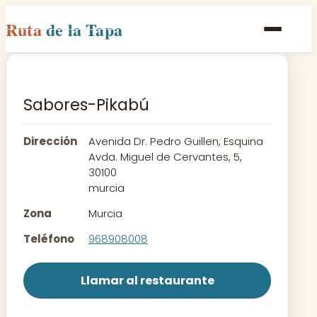
Ruta
de la Tapa
Inicio
Poblaciones
Sabores-Pikabú
Rutas
Dirección
Avenida Dr. Pedro Guillen, Esquina
Recetas
Avda. Miguel de Cervantes, 5,
30100
murcia
Contacto
Zona
Murcia
Teléfono
968908008
Llamar al restaurante