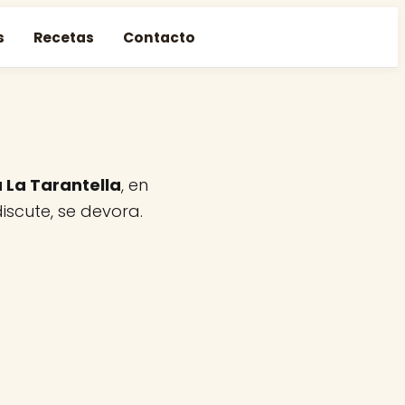
s
Recetas
Contacto
a La Tarantella
, en
iscute, se devora.