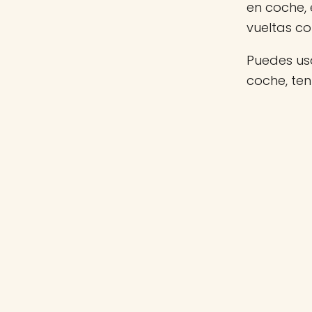
en coche,
vueltas c
Puedes usa
coche, te