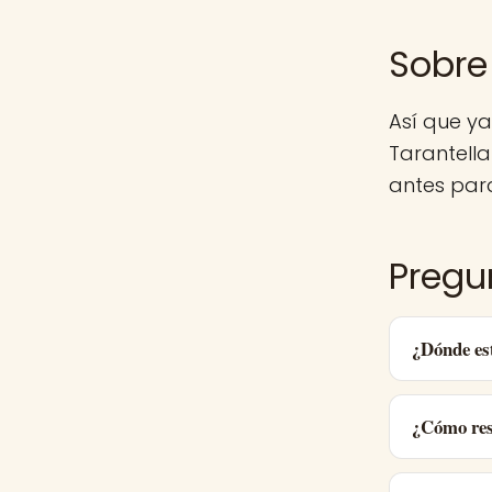
Sobre 
Así que ya
Tarantell
antes para
Pregun
¿Dónde est
¿Cómo res