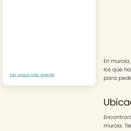
En murcia,
los que h
Ver mapa más grande
para pedir
Ubica
Encontrará
murcia. Ti