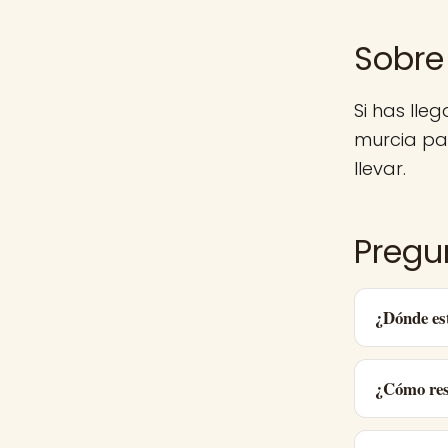
Sobre
Si has lle
murcia pa
llevar.
Pregu
¿Dónde es
¿Cómo res