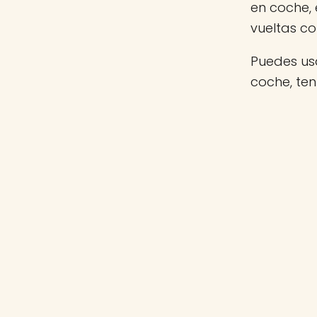
en coche,
vueltas c
Puedes usa
coche, te