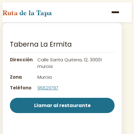
Ruta
de la Tapa
Inicio
Poblaciones
Taberna La Ermita
Rutas
Dirección
Calle Santa Quiteria, 12, 30001
Recetas
murcia
Zona
Murcia
Contacto
Teléfono
968211797
Llamar al restaurante