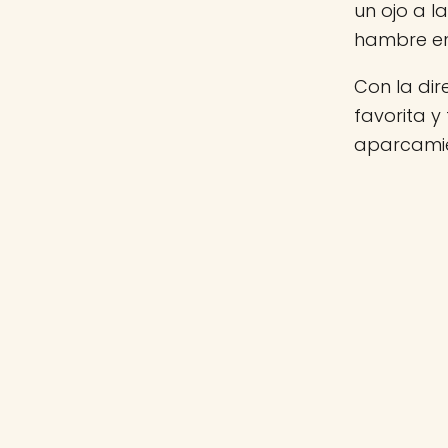
un ojo a 
hambre e
Con la di
favorita y
aparcamie