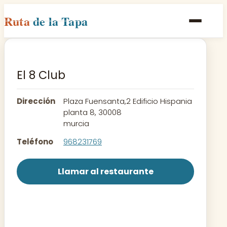
Ruta
de la Tapa
Inicio
Poblaciones
El 8 Club
Rutas
Dirección
Plaza Fuensanta,2 Edificio Hispania
Recetas
planta 8, 30008
murcia
Contacto
Teléfono
968231769
Llamar al restaurante