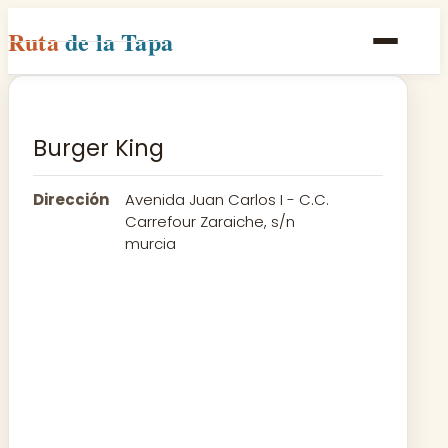
Ruta
de la Tapa
Inicio
Poblaciones
Burger King
Rutas
Dirección
Avenida Juan Carlos I - C.C.
Recetas
Carrefour Zaraiche, s/n
murcia
Contacto