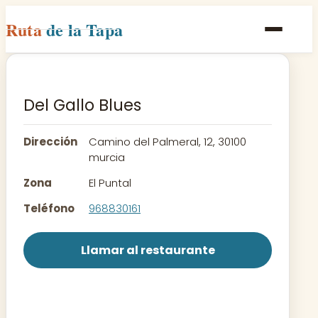
Ruta
de la Tapa
Inicio
Poblaciones
Del Gallo Blues
Rutas
Dirección
Camino del Palmeral, 12, 30100
Recetas
murcia
Zona
El Puntal
Contacto
Teléfono
968830161
Llamar al restaurante