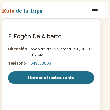
Ruta
de la Tapa
Inicio
Poblaciones
El Fogón De Alberto
Rutas
Dirección
Avenida de La Victoria, 8-B, 30007
Recetas
murcia
Teléfono
649668803
Contacto
Llamar al restaurante