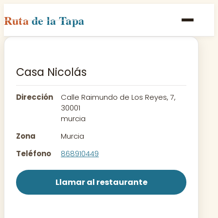
Ruta
de la Tapa
Inicio
Poblaciones
Casa Nicolás
Rutas
Dirección
Calle Raimundo de Los Reyes, 7,
Recetas
30001
murcia
Contacto
Zona
Murcia
Teléfono
868910449
Llamar al restaurante