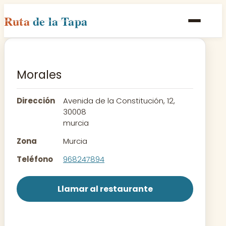
Ruta
de la Tapa
Inicio
Poblaciones
Morales
Rutas
Dirección
Avenida de la Constitución, 12,
Recetas
30008
murcia
Contacto
Zona
Murcia
Teléfono
968247894
Llamar al restaurante