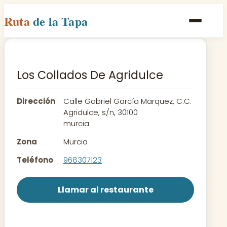
Ruta
de la Tapa
Inicio
Poblaciones
Los Collados De Agridulce
Rutas
Dirección
Calle Gabriel García Marquez, C.C.
Recetas
Agridulce, s/n, 30100
murcia
Contacto
Zona
Murcia
Teléfono
968307123
Llamar al restaurante