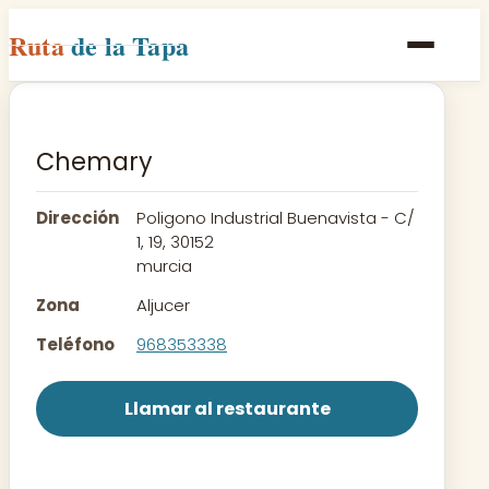
Ruta
de la Tapa
Inicio
Poblaciones
Chemary
Rutas
Dirección
Poligono Industrial Buenavista - C/
Recetas
1, 19, 30152
murcia
Contacto
Zona
Aljucer
Teléfono
968353338
Llamar al restaurante