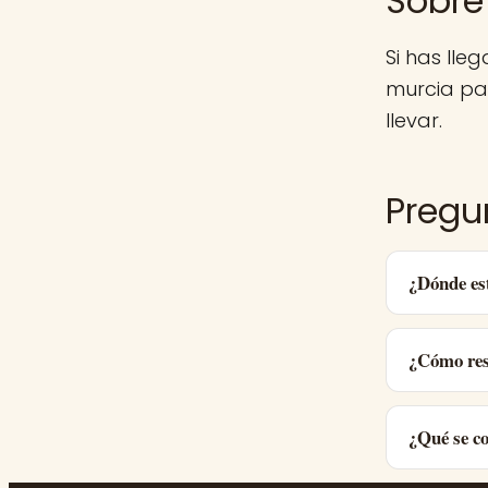
Sobre
Si has lle
murcia pa
llevar.
Pregu
¿Dónde e
¿Cómo res
¿Qué se c