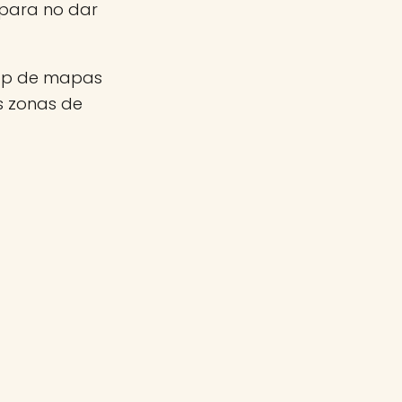
 para no dar
app de mapas
as zonas de