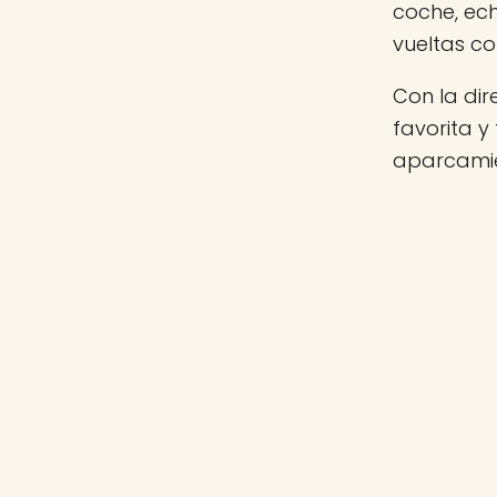
coche, ec
vueltas c
Con la di
favorita y
aparcamie