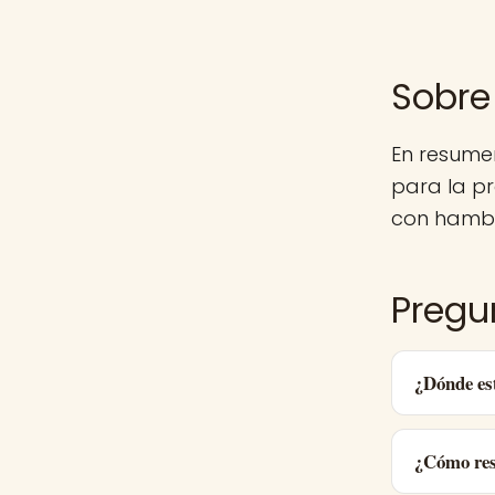
Sobre
En resume
para la p
con hambr
Pregu
¿Dónde es
¿Cómo res