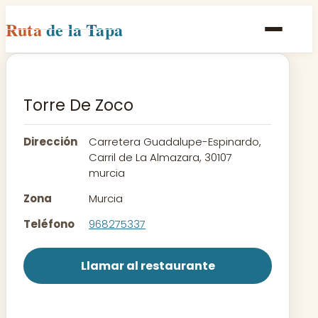
Ruta
de la Tapa
Inicio
Poblaciones
Torre De Zoco
Rutas
Dirección
Carretera Guadalupe-Espinardo,
Recetas
Carril de La Almazara, 30107
murcia
Contacto
Zona
Murcia
Teléfono
968275337
Llamar al restaurante