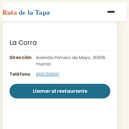
Ruta
de la Tapa
Inicio
Poblaciones
La Corra
Rutas
Dirección
Avenida Primero de Mayo, 30006
Recetas
murcia
Teléfono
968258697
Contacto
Llamar al restaurante