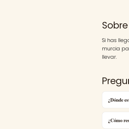
Sobre
Si has lle
murcia pa
llevar.
Pregu
¿Dónde es
¿Cómo res