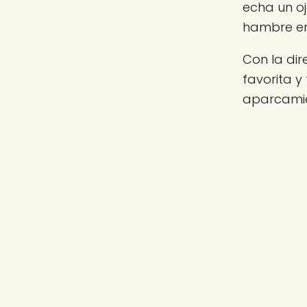
echa un o
hambre e
Con la di
favorita y
aparcamie