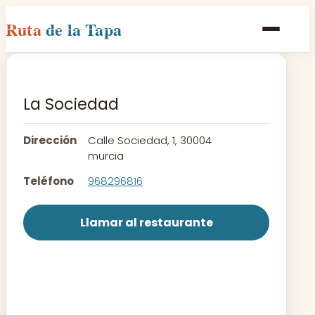
Ruta
de la Tapa
Inicio
Poblaciones
La Sociedad
Rutas
Dirección
Calle Sociedad, 1, 30004
Recetas
murcia
Teléfono
968296816
Contacto
Llamar al restaurante