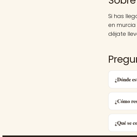
Sobre
Si has ll
en murcia
déjate llev
Pregu
¿Dónde es
¿Cómo res
¿Qué se c