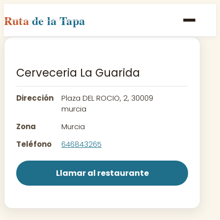
Ruta
de la Tapa
Inicio
Poblaciones
Cerveceria La Guarida
Rutas
Dirección
Plaza DEL ROCIO, 2, 30009
Recetas
murcia
Zona
Murcia
Contacto
Teléfono
646843265
Llamar al restaurante