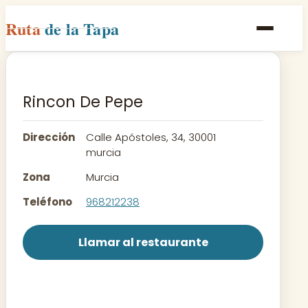
Ruta
de la Tapa
Inicio
Poblaciones
Rincon De Pepe
Rutas
Dirección
Calle Apóstoles, 34, 30001
Recetas
murcia
Zona
Murcia
Contacto
Teléfono
968212238
Llamar al restaurante