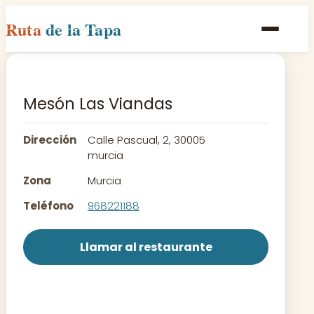
Ruta
de la Tapa
Inicio
Poblaciones
Mesón Las Viandas
Rutas
Dirección
Calle Pascual, 2, 30005
Recetas
murcia
Zona
Murcia
Contacto
Teléfono
968221188
Llamar al restaurante