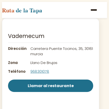
Ruta
de la Tapa
Inicio
Poblaciones
Vademecum
Rutas
Dirección
Carretera Puente Tocinos, 35, 30161
Recetas
murcia
Zona
Llano De Brujas
Contacto
Teléfono
968301078
Llamar al restaurante