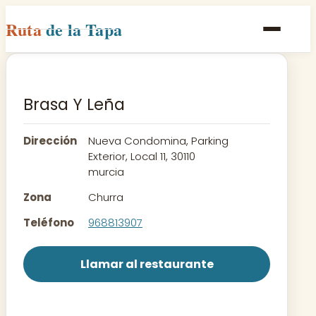
Ruta
de la Tapa
Inicio
Poblaciones
Brasa Y Leña
Rutas
Dirección
Nueva Condomina, Parking
Recetas
Exterior, Local 11, 30110
murcia
Contacto
Zona
Churra
Teléfono
968813907
Llamar al restaurante