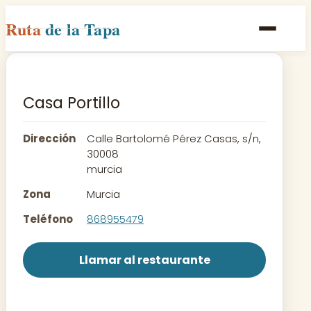
Ruta
de la Tapa
Inicio
Poblaciones
Casa Portillo
Rutas
Dirección
Calle Bartolomé Pérez Casas, s/n,
Recetas
30008
murcia
Contacto
Zona
Murcia
Teléfono
868955479
Llamar al restaurante