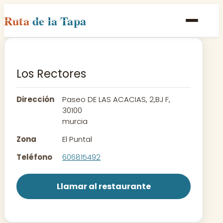
Ruta
de la Tapa
Inicio
Poblaciones
Los Rectores
Rutas
Dirección
Paseo DE LAS ACACIAS, 2,BJ F,
Recetas
30100
murcia
Contacto
Zona
El Puntal
Teléfono
606815492
Llamar al restaurante