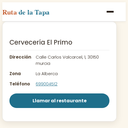
Ruta
de la Tapa
Inicio
Poblaciones
Cervecería El Primo
Rutas
Dirección
Calle Carlos Valcarcel, 1, 30150
Recetas
murcia
Zona
La Alberca
Contacto
Teléfono
699004512
Llamar al restaurante